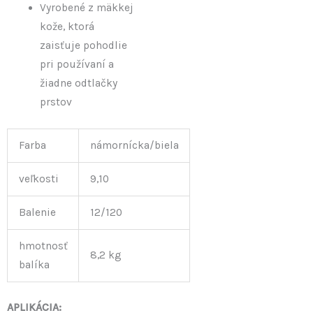
Vyrobené z mäkkej
kože, ktorá
zaisťuje pohodlie
pri používaní a
žiadne odtlačky
prstov
Farba
námornícka/biela
veľkosti
9,10
Balenie
12/120
hmotnosť
8,2 kg
balíka
APLIKÁCIA: