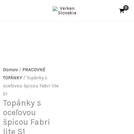
Preskočiť
H
na
ľ
obsah
a
d
a
ť
:
Domov
/
PRACOVNÉ
TOPÁNKY
/ Topánky s
oceľovou špicou Fabri lite
S1
Topánky s
oceľovou
špicou Fabri
lite S1