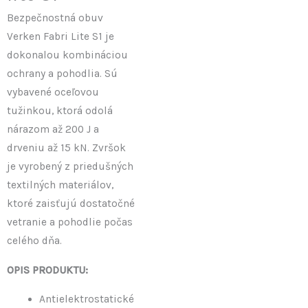
Bezpečnostná obuv
Verken Fabri Lite S1 je
dokonalou kombináciou
ochrany a pohodlia. Sú
vybavené oceľovou
tužinkou, ktorá odolá
nárazom až 200 J a
drveniu až 15 kN. Zvršok
je vyrobený z priedušných
textilných materiálov,
ktoré zaisťujú dostatočné
vetranie a pohodlie počas
celého dňa.
OPIS PRODUKTU:
Antielektrostatické