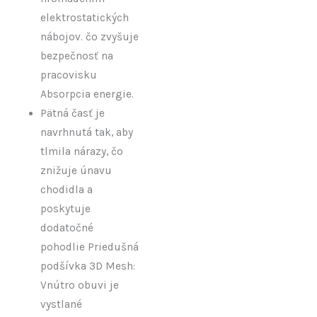
elektrostatických
nábojov. čo zvyšuje
bezpečnosť na
pracovisku
Absorpcia energie.
Pätná časť je
navrhnutá tak, aby
tlmila nárazy, čo
znižuje únavu
chodidla a
poskytuje
dodatočné
pohodlie Priedušná
podšívka 3D Mesh:
Vnútro obuvi je
vystlané