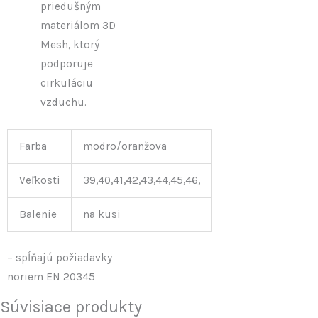
priedušným
materiálom 3D
Mesh, ktorý
podporuje
cirkuláciu
vzduchu.
Farba
modro/oranžova
Veľkosti
39,40,41,42,43,44,45,46,
Balenie
na kusi
– spĺňajú požiadavky
noriem EN 20345
Súvisiace produkty