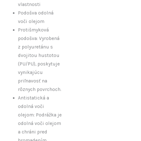
vlastnosti
Podošva odolná
voči olejom
Protišmyková
podošva: Vyrobená
z polyuretánu s
dvojitou hustotou
(PU/PU), poskytuje
vynikajúcu
priľnavosť na
rôznych povrchoch.
Antistatická a
odolná voči
olejom: Podrážka je
odolná voči olejom
a chráni pred
hromadením